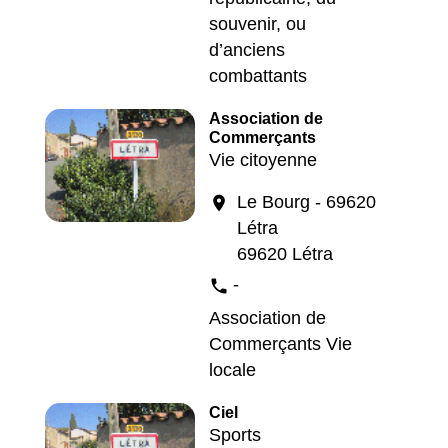
souvenir, ou
d’anciens
combattants
Association de
Commerçants
Vie citoyenne
Le Bourg - 69620
location_on
Létra
69620 Létra
-
phone
Association de
Commerçants Vie
locale
Ciel
Sports