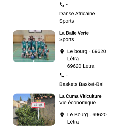
-
phone
Danse Africaine
Sports
La Balle Verte
Sports
Le bourg - 69620
location_on
Létra
69620 Létra
-
phone
Baskets Basket-Ball
La Cuma Viticulture
Vie économique
Le Bourg - 69620
location_on
Létra