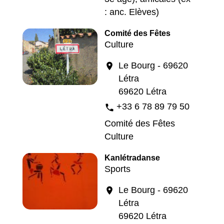
: anc. Elèves)
Comité des Fêtes
Culture
Le Bourg - 69620
location_on
Létra
69620 Létra
+33 6 78 89 79 50
phone
Comité des Fêtes
Culture
Kanlétradanse
Sports
Le Bourg - 69620
location_on
Létra
69620 Létra