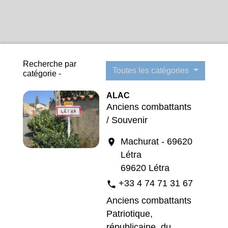
Recherche par
Toutes les catégories
catégorie -
ALAC
Anciens combattants
/ Souvenir
Machurat - 69620
location_on
Létra
69620 Létra
+33 4 74 71 31 67
phone
Anciens combattants
Patriotique,
républicaine, du