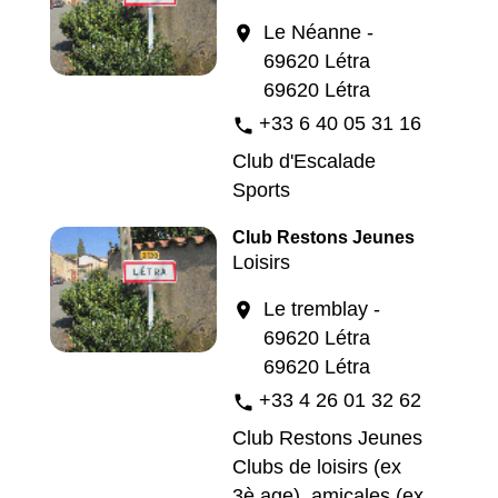
Le Néanne -
location_on
69620 Létra
69620 Létra
+33 6 40 05 31 16
phone
Club d'Escalade
Sports
Club Restons Jeunes
Loisirs
Le tremblay -
location_on
69620 Létra
69620 Létra
+33 4 26 01 32 62
phone
Club Restons Jeunes
Clubs de loisirs (ex
3è age), amicales (ex