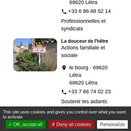
69620 Létra
+33 6 86 88 52 14
phone
Professionnelles et
syndicats
La douceur de l'hêtre
Actions familiale et
sociale
le bourg - 69620
location_on
Létra
69620 Létra
+33 7 66 74 02 23
phone
Soutenir les aidants
et l'entourage
This site uses cookies and gives you control over what you want
concernés par les
to activate
troubles psychiques
OK, accept all
Deny all cookies
Personalize