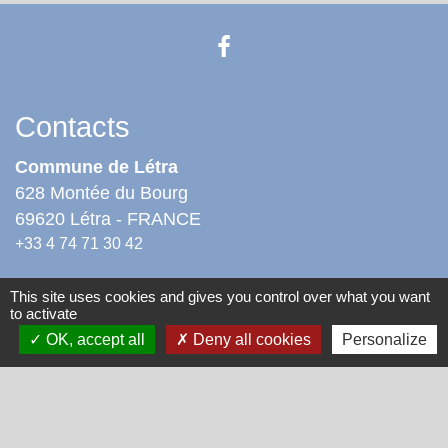
Contacts
Commune de Létra
628 Montée du Bourg
69620 Létra - FRANCE
+33 4 74 71 30 42
Ouverture
This site uses cookies and gives you control over what you want
to activate
Lundi : 8h30 - 12h00
OK, accept all
Deny all cookies
Personalize
Mardi : 8h30 - 12h00
Mercredi : 8h30 - 12h00 - 13h00 - 16h30
Jeudi : fermé
Vendredi : 8h30 - 11h30