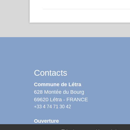
Contacts
Commune de Létra
628 Montée du Bourg
69620 Létra - FRANCE
+33 4 74 71 30 42
Ouverture
Lundi : 8h30 - 12h00