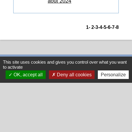
août 2024
1
-
2
-3
-4
-5
-6
-7
-8
This site uses cookies and gives you control over what you want
to activate
OK, accept all
Deny all cookies
Personalize
Contacts
Commune de Létra
628 Montée du Bourg
69620 Létra - FRANCE
+33 4 74 71 30 42